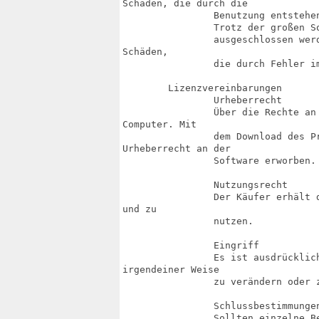
Schäden, die durch die

		Benutzung entstehen könnten, übernimmt Alinea Computer keine Haftung.

		Trotz der großen Sorgfalt bei der Erstellung des Handbuchs können Fehler nicht

		ausgeschlossen werden. Deshalb übernimmt Alinea Computer keine Haftung für

Schäden,

		die durch Fehler im Handbuch zurückzuführen sind.

	Lizenzvereinbarungen

		Urheberrecht

		Über die Rechte an dem Softwareprodukt sowie der Anleitung verfügt Alinea

Computer. Mit

		dem Download des Produktes wird nur das Nutzungsrecht, nicht jedoch das

Urheberrecht an der

		Software erworben.

		Nutzungsrecht

		Der Käufer erhält das Recht die Software auf einem Computer zu installieren

und zu

		nutzen.

		Eingriff

		Es ist ausdrücklich verboten das Softwareprodukt oder die Anleitung in

irgendeiner Weise

		zu verändern oder zu modifizieren.

		Schlussbestimmungen

		Sollten einzelne Bestimmungen des Vertrages sich als unwirksam erweisen, so
