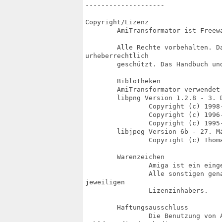
--------------------

Copyright/Lizenz

	AmiTransformator ist Freeware und Copyright © 2008 Alinea Computer.

	Alle Rechte vorbehalten. Das Dokument sowie das Softwarepaket ist

urheberrechtlich

	geschützt. Das Handbuch und die Software darf nicht verändert werden.

	Biblotheken

	AmiTransformator verwendet die libjpeg und libpng Biblothek.	

	libpng Version 1.2.8 - 3. Dezember 2004

		Copyright (c) 1998-2004 Glenn Randers-Pehrson

		Copyright (c) 1996-1997 Andreas Dilger

		Copyright (c) 1995-1996 Guy Eric Schalnat, Group 42 Inc.	

	libjpeg Version 6b - 27. März 1998

		Copyright (c) Thomas G. Lane und Indepentant JPEG Group

	Warenzeichen

		Amiga ist ein eingetragenes Warenzeichen von Amiga Inc.

		Alle sonstigen genannten Warenzeichen und Markennamen sind Eigentum des

jeweiligen

		Lizenzinhabers.

	Haftungsausschluss

		Die Benutzung von AmiTransformator geschieht auf eigene Gefahr. Für evt.
