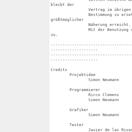
bleibt der

		Vertrag im übrigen wirksam. Eine unwirksame Bestimmung ist durch eine wirksame

		Bestimmung zu ersetzen, die den Zweck der weggefallene Bestimmung mit

größtmöglicher

		Näherung erreicht.

		Mit der Benutzung von AmiTransformator stimmen Sie den Lizenzvereinbarungen

zu.

----------------------------------
--------------------

----------------------------------
--------------------

Credits

	Projektidee

		Simon Neumann

	Programmierer

		Ricco Clemens

		Simon Neumann

	Grafiker

		Simon Neumann

	Tester

		Javier de las Rivas
