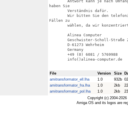
	Antwort kann je nach Umfang und Transportweg bis zu 2 Wochen dauern. Bitte

haben Sie

	Verständnis dafür.

	Wir bitten Sie den telefonischen Kontakt nur in dringenden oder wichtigen

Fällen zu

	wählen, da wir konzentriert an unseren Projekten arbeiten wollen.

	Alinea Computer

	Geschwister-Scholl-Straße 26

	D-61273 Wehrheim

	Germany

	+49 (0) 6081 / 5769988

	info()alinea-computer.de

File
Version
Size
D
amitransformator_ell.lha
1.0
932b
02
amitransformator_fra.lha
1.0
2kb
22
amitransformator_pol.lha
1.0
2kb
23
Copyright (c) 2004-2026
Amiga OS and its logos are re