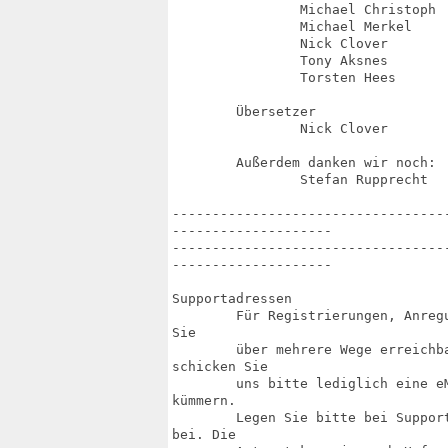
		Michael Christoph

		Michael Merkel

		Nick Clover

		Tony Aksnes

		Torsten Hees

	Übersetzer

		Nick Clover

	Außerdem danken wir noch:

		Stefan Rupprecht

----------------------------------
--------------------

----------------------------------
--------------------

Supportadressen

	Für Registrierungen, Anregungen, Bugmeldungen oder Supportanfragen sind wir für

Sie

	über mehrere Wege erreichbar. Sollten Sie einen Internetzugang haben, so

schicken Sie

	uns bitte lediglich eine eMail. Wir werden uns schnellstmöglich um Ihr Anliegen

kümmern.

	Legen Sie bitte bei Supportanfragen per Post einen frankierten Rückumschlag

bei. Die
