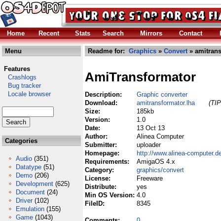
Home
Recent
Stats
Search
Mirrors
Contact
Menu
Readme for:
Graphics
»
Convert
» amitrans
Features
AmiTransformator
Crashlogs
Bug tracker
Locale browser
Description:
Graphic converter
Download:
amitransformator.lha
(TIP
Size:
185kb
Version:
1.0
Date:
13 Oct 13
Author:
Alinea Computer
Categories
Submitter:
uploader
Homepage:
http://www.alinea-computer.d
Audio
(351)
Requirements:
AmigaOS 4.x
Datatype
(51)
Category:
graphics/convert
Demo
(206)
License:
Freeware
Development
(625)
Distribute:
yes
Document
(24)
Min OS Version:
4.0
Driver
(102)
FileID:
8345
Emulation
(155)
Game
(1043)
Comments:
0