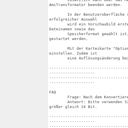
AmiTransformator beenden werden.

	In der Benutzeroberfläche sollte zuerst eine Quelldatei ausgewählt werden. Nach

erfolgreicher Auswahl

	wird ein Vorschaubild erstellt. Nachdem auch ein Speicherort samt neuen

Dateinamen sowie das

	Speicherformat gewählt ist, kann die Konvertierung mit dem Knopf "Konvertieren"

gestartet werden.

	Mit der Karteikarte "Optionen" lassen sich für JPEG die Qualität und Glättung

einstellen. Zudem ist

	eine Auflösungsänderung bei der Konvertierung möglich.

----------------------------------
--------------------

----------------------------------
--------------------

FAQ

	Frage: Nach dem Konvertieren stimmen die Farben der Bilder nicht mehr.

	Antwort: Bitte verwenden Sie einen Workbenchscreen mit einer Farbtiefe von

größer gleich 24 Bit.

----------------------------------
--------------------

----------------------------------