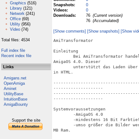
Graphics
(516)
Snapshots:
0
Library
(121)
Videos:
0
Network
(241)
Downloads:
76
(Current version)
Office
(69)
76
(Accumulated)
Utility
(956)
Video
(74)
[Show comments]
[Show snapshots]
[Show vid
Total files: 4534
AmiTransformator

Full index file
Einleitung

Recent index file
	Bei AmiTransformator handelt es sich um einen einfachen Grafikkonverter für

AmigaOS 4.0. Dieser

Links
	unterstützt das Laden über Datatypes und das Abspeichern in IFF, PNG, JPG und

in HTML.

Amigans.net
----------------------------------
OpenAmiga
--------------------

Aminet
----------------------------------
UtilityBase
--------------------

IntuitionBase
AmigaBounty
Systemvoraussetzungen

	-AmigaOS 4.0

	-mindestens 16 Bit Farbtiefe der Workbench

Support the site
	-umso größer die Bilder werden umso mehr Ram wird benötigt. Empfohlen sind 128

MB Ram.
