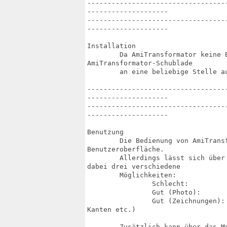
----------------------------------
--------------------

----------------------------------
--------------------

Installation

	Da AmiTransformator keine Bibliotheken oder Systemeinträge benötigt, kann die

AmiTransformator-Schublade

	an eine beliebige Stelle auf Ihrer Festplatte kopiert werden.

----------------------------------
--------------------

----------------------------------
--------------------

Benutzung

	Die Bedienung von AmiTransformator erfolgt hauptsächlich über die

Benutzeroberfläche.

	Allerdings lässt sich über das Menü die Skallierungsqualität ändern. Es gibt

dabei drei verschiedene

	Möglichkeiten:

		Schlecht:		Schnell aber schlechtere Qualität

		Gut (Photo):		Langsam aber gute Qualität für Photos

		Gut (Zeichnungen):	Langsam aber gute Qualität für Illustrationen (Geraden,

Kanten etc.)

	Zusätzlich kann über das Menü ein Informationsbildschirm aufgerufen oder
